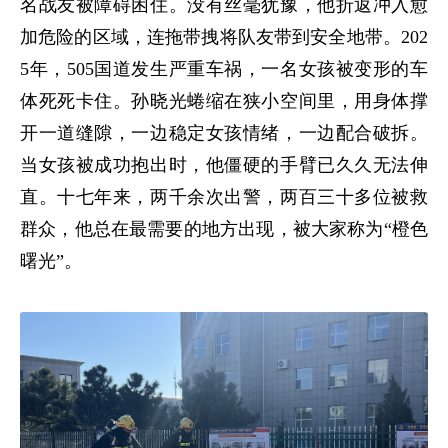
名战友被障碍困住。没有丝毫犹豫，他折返冲入愈
加危险的区域，连拖带拽将队友带到安全地带。202
5年，505国道发生严重车祸，一名女孩被变形的车
体死死卡住。孙晓光蜷缩在狭小空间里，用身体撑
开一道缝隙，一边稳定女孩情绪，一边配合破拆。
当女孩被成功抱出时，他僵硬的手臂已久久无法伸
直。十七年来，两千余次出警，两百三十多位被救
群众，他总在最需要的地方出现，被大家称为“橙色
曙光”。