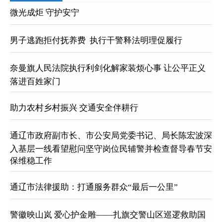
微光成炬 守护安宁
男子逃跑拒付抚养费  执行干警释法明理促履行
奈曼旗人民法院执行利剑化解家装烦心事 让公平正义
落进百姓家门
助力农村乡村振兴 交通安全伴耕行
通辽市政府副市长、市公安局党委书记、局长陈宏波深
入基层一线看望慰问坚守岗位民辅警并检查督导春节安
保维稳工作
通辽市法律援助：打通服务群众“最后一公里”
警徽映山岚 爱心护金雕——扎旗交警山区巡逻救助国