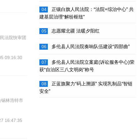
正镶白旗人民法院：“法院+综治中心” 共
04
建基层治理“解纷枢纽”
志愿耀北疆 法暖夕阳红
05
人民法院快审团
多伦县人民法院奏响队伍建设“四部曲”
06
05 09:16:30
多伦县人民法院立案庭(诉讼服务中心)荣
07
获“自治区三八文明岗”称号
正蓝旗聚力“码上溯源” 实现乳制品“智链
08
安全”
合锡林浩特市
27 16:47:35