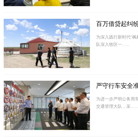
百万借贷起纠纷
为深入践行新时代“
队深入牧区一......
严守行车安全准
为进一步严明公务用
交通管理大队，采......