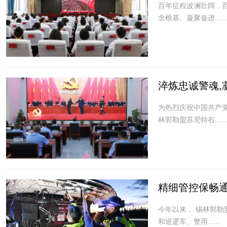
百年征程波澜壮阔，
念根基、凝聚奋进......
淬炼忠诚警魂,
为热烈庆祝中国共产
林郭勒盟苏尼特右......
精细管控保畅通
今年以来， 锡林郭
和巡逻车、警用......