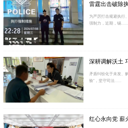
雷霆出击破除执
为严厉打击规避执行
强制力，近期，锡......
深耕调解沃土 
矛盾纠纷化于未发、
验”，坚守司法......
红心永向党 薪