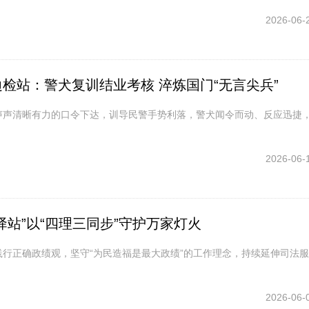
2026-06-
检站：警犬复训结业考核 淬炼国门“无言尖兵”
!”随着一声声清晰有力的口令下达，训导民警手势利落，警犬闻令而动、反应迅捷
2026-06-
驿站”以“四理三同步”守护万家灯火
践行正确政绩观，坚守“为民造福是最大政绩”的工作理念，持续延伸司法
2026-06-