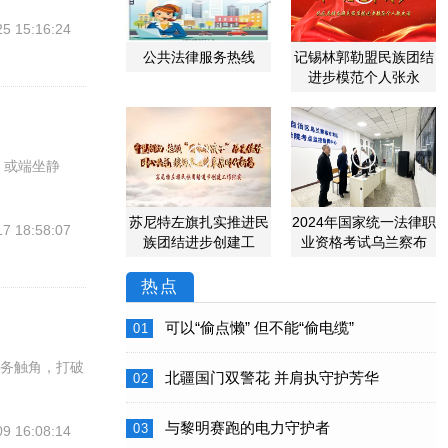
25 15:16:24
公共法律服务热线
记锡林郭勒盟民族团结
进步模范个人张永


，或端坐静
苏尼特左旗扎实推进民
2024年国家统一法律职
17 18:58:07
族团结进步创建工
业资格考试乌兰察布
热点
可以“偷点懒” 但不能“偷电缆”
01
服务触角，打破
北疆国门双警花 并肩执守护芳华
02
与黎明赛跑的电力守护者
03
09 16:08:14