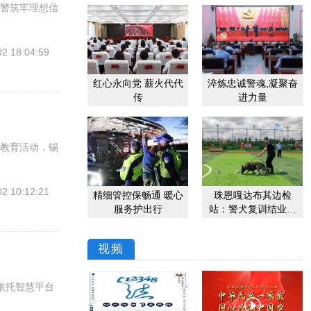
干警筑牢理想信
02 18:04:59
红心永向党 薪火代代
淬炼忠诚警魂,凝聚奋
传
进力量
习教育活动，锡
02 10:12:21
精细管控保畅通 暖心
珠恩嘎达布其边检
服务护出行
站：警犬复训结业考
核 淬炼国门“无言尖
兵”
视频
依托智慧平台

