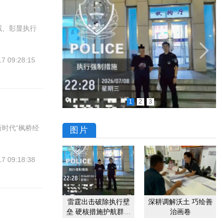
威、彰显执行
17 09:28:15
1
2
3
时代“枫桥经
图片
17 09:18:38
雷霆出击破除执行壁
深耕调解沃土 巧绘善
垒 硬核措施护航群众
治画卷
胜诉权益