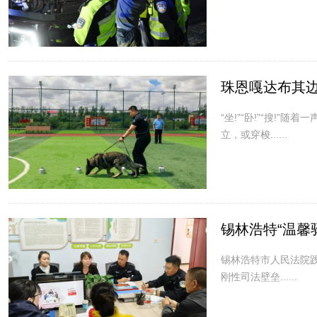
珠恩嘎达布其边
“坐!”“卧!”“搜
立，或穿梭......
锡林浩特“温馨
锡林浩特市人民法院
刚性司法壁垒......