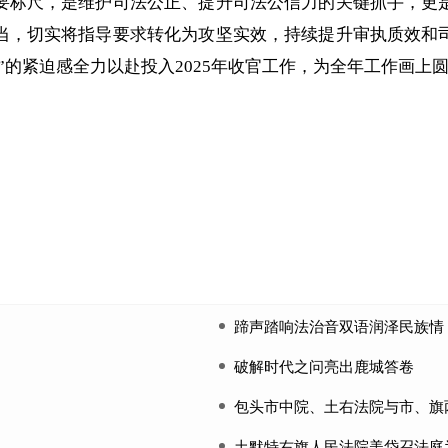
标尺，是维护司法公正、提升司法公信力的关键抓手，更是
当，切实将指导要求转化为攻坚实效，持续提升审执质效和
”的紧迫感全力以赴投入2025年收官工作，为全年工作画上
蹄声踏响法治音双语润泽民族情
破解时代之问亮出鹿城答卷
包头市中院、土右法院与市、旗
土默特右旗人民法院美岱召法庭为